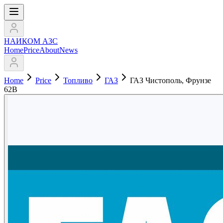
НАИКОМ АЗС
Home
Price
About
News
Home
Price
Топливо
ГАЗ
ГАЗ Чистополь, Фрунзе
62В